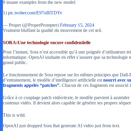
9 insane examples from the new model:
1)
pic.twitter.com/E97oBlTDYv
— Proper (@ProperPrompter)
February 15, 2024
Vraiment bluffant la qualité du mouvement de cet œil.
SORA:Une technologie encore confidentielle
Pour l’instant, Sora n’est accessible qu’à une poignée d’utilisateurs tr
informatique. OpenAI souhaite en effet s’assurer que sa technologie n
grand public.
Le fonctionnement de Sora repose sur les mêmes principes que Dall-E
d’entrainement, le modèle d’intelligence artificielle est
nourri avec u
fragments appelés “patches”.
Chacun de ces fragments est associé à 
Grâce à ce couplage patch vidéo/texte, le modèle parvient à assimiler
contenus vidéo. Il devient alors capable de générer ses propres séquenc
This is wild.
OpenAI just dropped Sora that generate AI video just from text.