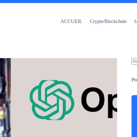
ACCUEIL
Crypto/Blockchain
I
Au
rés
Po