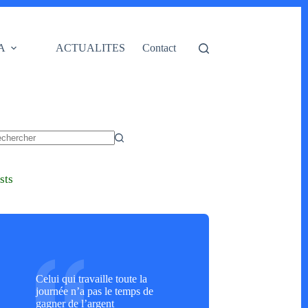
A
ACTUALITES
Contact
cun
ultat
sts
Celui qui travaille toute la
journée n’a pas le temps de
gagner de l’argent