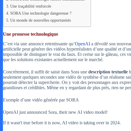
Une traçabilité renforcée
SORA:Une technologie dangereuse ?
Un monde de nouvelles opportunités
Une prouesse technologique
C’est via une annonce retentissante qu’
OpenAI
a dévoilé son nouveau 
artificielle peut générer des vidéos hyperréalistes d’une qualité et d’un
impossible de distinguer le vrai du faux. Et cerise sur le gâteau, ces v
que les solutions existantes actuellement sur le marché.
Concrètement, il suffit de saisir dans Sora une
description textuelle
b
seulement quelques secondes une vidéo de synthèse d’un réalisme sais
pourrait détecter la supercherie. On y voit des personnages aux expr
grandioses et crédibles. Même en y regardant de plus près, rien ne per
Exemple d’une vidéo générée par SORA
OpenAI just announced Sora, their new AI video model!
If it wasn't true before it is now, AI video is taking over in 2024.