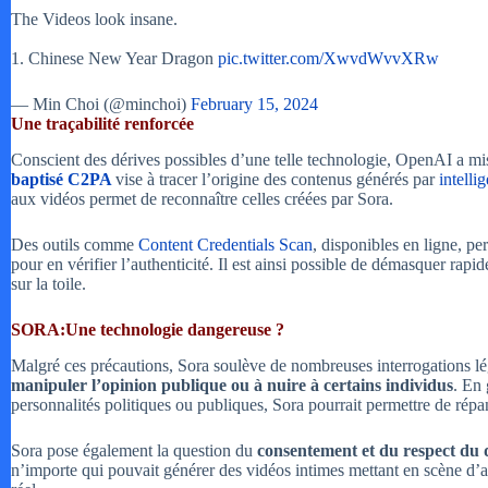
The Videos look insane.
1. Chinese New Year Dragon
pic.twitter.com/XwvdWvvXRw
— Min Choi (@minchoi)
February 15, 2024
Une traçabilité renforcée
Conscient des dérives possibles d’une telle technologie, OpenAI a mis
baptisé C2PA
vise à tracer l’origine des contenus générés par
intellig
aux vidéos permet de reconnaître celles créées par Sora.
Des outils comme
Content Credentials Scan
, disponibles en ligne, p
pour en vérifier l’authenticité. Il est ainsi possible de démasquer rap
sur la toile.
SORA:Une technologie dangereuse ?
Malgré ces précautions, Sora soulève de nombreuses interrogations lég
manipuler l’opinion publique ou à nuire à certains individus
. En 
personnalités politiques ou publiques, Sora pourrait permettre de rép
Sora pose également la question du
consentement et du respect du dr
n’importe qui pouvait générer des vidéos intimes mettant en scène d’au