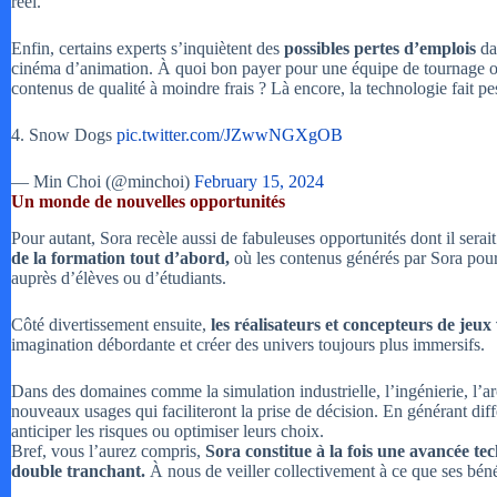
réel.
Enfin, certains experts s’inquiètent des
possibles pertes d’emplois
da
cinéma d’animation. À quoi bon payer pour une équipe de tournage o
contenus de qualité à moindre frais ? Là encore, la technologie fait p
4. Snow Dogs
pic.twitter.com/JZwwNGXgOB
— Min Choi (@minchoi)
February 15, 2024
Un monde de nouvelles opportunités
Pour autant, Sora recèle aussi de fabuleuses opportunités dont il sera
de la formation tout d’abord,
où les contenus générés par Sora pour
auprès d’élèves ou d’étudiants.
Côté divertissement ensuite,
les réalisateurs et concepteurs de jeux
imagination débordante et créer des univers toujours plus immersifs.
Dans des domaines comme la simulation industrielle, l’ingénierie, l’a
nouveaux usages qui faciliteront la prise de décision. En générant dif
anticiper les risques ou optimiser leurs choix.
Bref, vous l’aurez compris,
Sora constitue à la fois une avancée t
double tranchant.
À nous de veiller collectivement à ce que ses béné