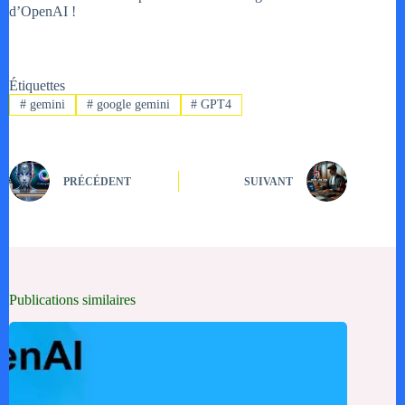
d’OpenAI !
Étiquettes
#
gemini
#
google gemini
#
GPT4
PRÉCÉDENT
SUIVANT
Publications similaires