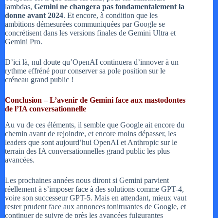
lambdas,
Gemini ne changera pas fondamentalement la
donne avant 2024
. Et encore, à condition que les
ambitions démesurées communiquées par Google se
concrétisent dans les versions finales de Gemini Ultra et
Gemini Pro.
D’ici là, nul doute qu’OpenAI continuera d’innover à un
rythme effréné pour conserver sa pole position sur le
créneau grand public !
Conclusion – L’avenir de Gemini face aux mastodontes
de l’IA conversationnelle
Au vu de ces éléments, il semble que Google ait encore du
chemin avant de rejoindre, et encore moins dépasser, les
leaders que sont aujourd’hui OpenAI et Anthropic sur le
terrain des IA conversationnelles grand public les plus
avancées.
Les prochaines années nous diront si Gemini parvient
réellement à s’imposer face à des solutions comme GPT-4,
voire son successeur GPT-5. Mais en attendant, mieux vaut
rester prudent face aux annonces tonitruantes de Google, et
continuer de suivre de près les avancées fulgurantes